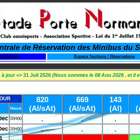
ntrale de Réservation des Minibus du 
ttributions
Espace Sections / Réservations
 à jour => 31 Juil 2026
(Nous sommes le 08 Aou 2026 , et il es
820
669
143
OUR
(Al/sAt)
(Al/sAt)
(Al)
(
Heure
.
.
.
Dec
20H00
.
.
.
Dec
20H00
1