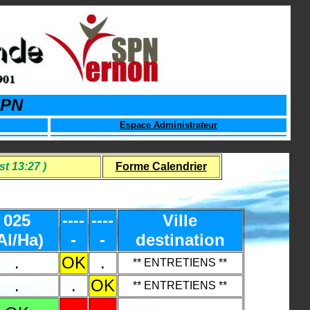
SPN
Espace Administrateur
t 13:27 )
Forme Calendrier
025
----
----
Ville
Al/Ha)
-
-
destination
.
OK
.
** ENTRETIENS **
.
.
OK
** ENTRETIENS **