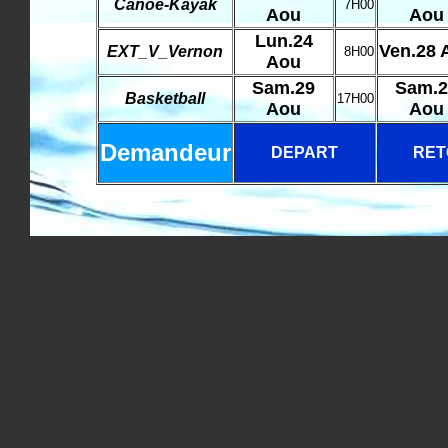
Canoe-Kayak
7H00
Aou
Aou
Lun.24
Ven.28 
EXT_V_Vernon
8H00
Aou
Sam.29
Sam.2
Basketball
17H00
Aou
Aou
Demandeur
DEPART
RET