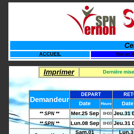
Ce
ACCUEIL
Voir les A
Imprimer
Dernière mise
DEPART
RET
Demandeur
Date
Date
Heure
Mer.25 Sep
Jeu.31 
** SPN **
8H00
Lun.08 Sep
Jeu.31 
** SPN **
8H00
Sam.01
Lun.3