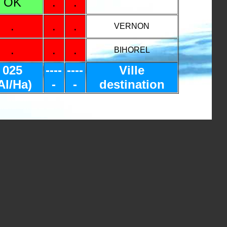
OK
.
.
.
.
.
VERNON
.
.
.
BIHOREL
025
----
----
Ville
Al/Ha)
-
-
destination