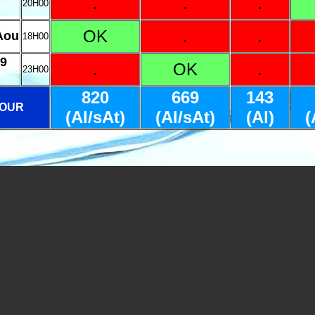
.
.
.
20H00
OK
.
.
Aou
18H00
9
.
OK
.
23H00
820
669
143
OUR
(Al/sAt)
(Al/sAt)
(Al)
(