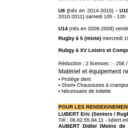
U8 (
nés en 2014-2015)
- U1
2010-2011)
samedi 10h - 12h
U14
(nés en 2008-2009) vendr
Rugby à 5 (mixte)
mercredi 1
Rubgy à XV Loisirs
et Comp
Réduction : 2 licences : - 25€ /
Matériel et équipement n
•
Protège dent
•
Short
•
Chaussures à crampo
•
Nécessaire de toilette
POUR LES RENSEIGNEMENT
LUBERT Eric (Seniors / Rug
Tél : 06.82.55.84.11 - lubert.e
AUBERT Didier (Moins de 