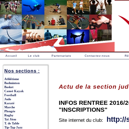
Accueil
Le club
Partenariats
Contactez-nous
Ré
Nos sections :
Athlétisme
Badminton
Actu de la section ju
Basket
Canoë Kayak
Football
Judo
INFOS RENTREE 2016/2
Karaté
Marche
"INSCRIPTIONS"
Plongée
Rugby
http:/
Taï Jitsu
Site internet du club:
T. de Table
Tip-Tap Jazz