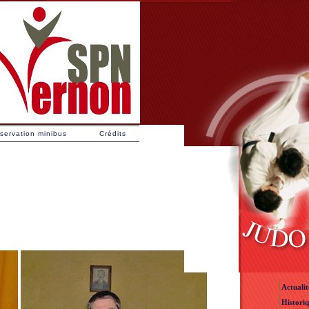
servation minibus
Crédits
Info
Actualit
Histori