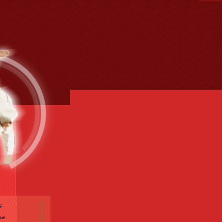
s section
é
que