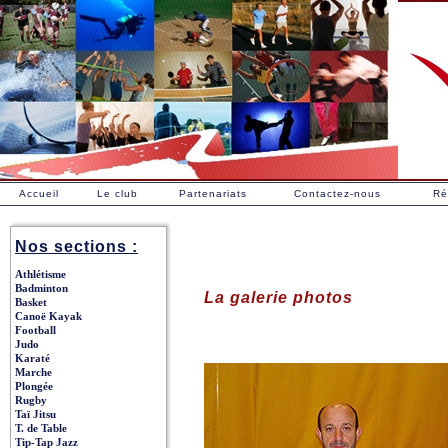
Accueil
Le club
Partenariats
Contactez-nous
Ré
Nos sections :
Athlétisme
Badminton
La galerie photos
Basket
Canoë Kayak
Football
Judo
Karaté
Marche
Plongée
Rugby
Taï Jitsu
T. de Table
Tip-Tap Jazz