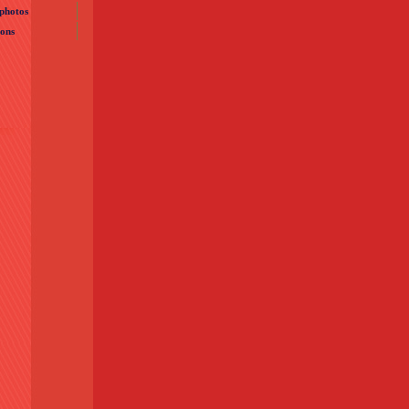
 photos
ions